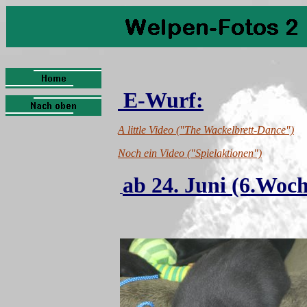
E-Wurf:
A
little Video ("The Wackelbrett-Dance")
N
och ein Video ("Spielaktionen")
ab 24
. Juni (6.Woc