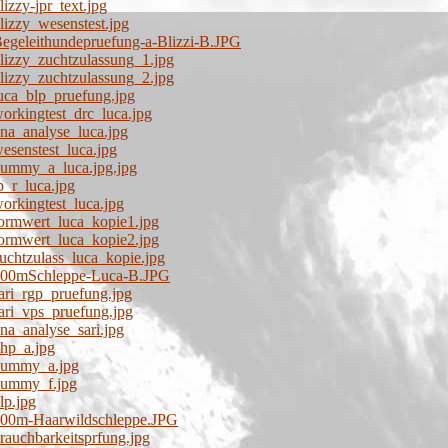
izzy-jpr_text.jpg
lizzy_wesenstest.jpg
egeleithundepruefung-a-Blizzi-B.JPG
lizzy_zuchtzulassung_1.jpg
lizzy_zuchtzulassung_2.jpg
uca_blp_pruefung.jpg
orkingtest_drc_luca.jpg
na_analyse_luca.jpg
esenstest_luca.jpg
dummy_a_luca.jpg.jpg
p_r_luca.jpg
orkingtest_luca.jpg
ormwert_luca_kopie1.jpg
ormwert_luca_kopie2.jpg
uchtzulass_luca_kopie.jpg
/700mSchleppe-Luca-B.JPG
ari_rgp_pruefung.jpg
ari_vps_pruefung.jpg
na_analyse_sari.jpg
hp_a.jpg
dummy_a.jpg
dummy_f.jpg
lp.jpg
700m-Haarwildschleppe.JPG
rauchbarkeitsprfung.jpg