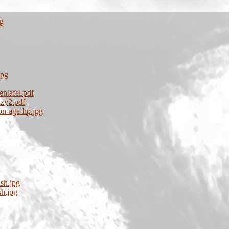
pg
jpg
ntafel.pdf
zzy2.pdf
on-age-hp.jpg
sh.jpg
h.jpg