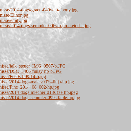
bnisse/2014-dogs-graen-049web-ebony.jpg
nisse/Elinor.jpg
nisse/emily.jpg
nisse/2014-dogs-semmler-006s-b-proc-etosha.jpg
bnisse/falk_steuer_IMG_0507-b.JPG
bnisse/DSC_3406-finlay-hp-b.JPG
nisse/Fee.F.1.09.14-b.jpg
nisse/2014-dogs-maier-037s-finja-hp.jpg
bnisse/Fine_2014_08_002-hp.jpg
nisse/2014-dogs-mlecher-018s-fae-hp.jpeg
nisse/2014-dogs-semmler-099s-fable-hp.jpg