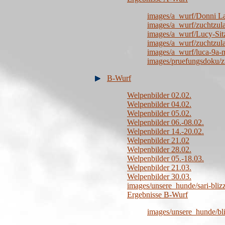
images/a_wurf/Donni L
images/a_wurf/zuchtzul
images/a_wurf/Lucy-Sit
images/a_wurf/zuchtzula
images/a_wurf/luca-9a-
images/pruefungsdoku/z
B-Wurf
Welpenbilder 02.02.
Welpenbilder 04.02.
Welpenbilder 05.02.
Welpenbilder 06.-08.02.
Welpenbilder 14.-20.02.
Welpenbilder 21.02
Welpenbilder 28.02.
Welpenbilder 05.-18.03.
Welpenbilder 21.03.
Welpenbilder 30.03.
images/unsere_hunde/sari-bliz
Ergebnisse B-Wurf
images/unsere_hunde/bl