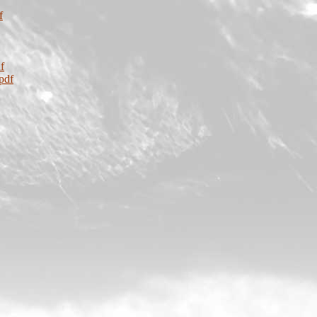
f
f
pdf