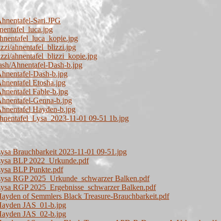
hnentafel-Sari.JPG
entafel_luca.jpg
hnentafel_luca_kopie.jpg
zi/ahnentafel_blizzi.jpg
zzi/ahnentafel_blizzi_kopie.jpg
sh/Ahnentafel-Dash-b.jpg
hnentafel-Dash-b.jpg
hnentafel Etosha.jpg
hnentafel Fable-b.jpg
hnentafel-Genna-b.jpg
hnentafel Hayden-b.jpg
hnentafel_Lysa_2023-11-01 09-51 1b.jpg
ysa Brauchbarkeit 2023-11-01 09-51.jpg
Lysa BLP 2022_Urkunde.pdf
Lysa BLP Punkte.pdf
Lysa RGP 2025_Urkunde_schwarzer Balken.pdf
Lysa RGP 2025_Ergebnisse_schwarzer Balken.pdf
ayden of Semmlers Black Treasure-Brauchbarkeit.pdf
Hayden JAS_01-b.jpg
Hayden JAS_02-b.jpg