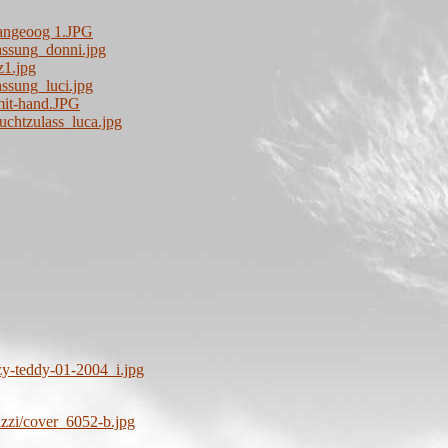
angeoog 1.JPG
assung_donni.jpg
z1.jpg
ssung_luci.jpg
mit-hand.JPG
uchtzulass_luca.jpg
zy-teddy-01-2004_i.jpg
izzi/cover_6052-b.jpg