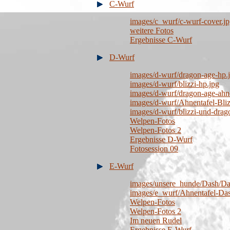
C-Wurf
images/c_wurf/c-wurf-cover.j
weitere Fotos
Ergebnisse C-Wurf
D-Wurf
images/d-wurf/dragon-age-hp.
images/d-wurf/blizzi-hp.jpg
images/d-wurf/dragon-age-ahne
images/d-wurf/Ahnentafel-Bli
images/d-wurf/blizzi-und-drag
Welpen-Fotos
Welpen-Fotos 2
Ergebnisse D-Wurf
Fotosession 09
E-Wurf
images/unsere_hunde/Dash/Da
images/e_wurf/Ahnentafel-Das
Welpen-Fotos
Welpen-Fotos 2
Im neuen Rudel
Ergebnisse E-Wurf