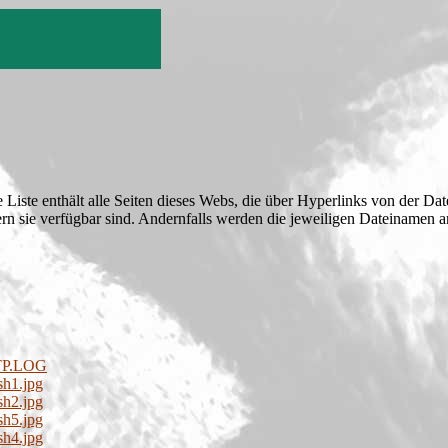
e Liste enthält alle Seiten dieses Webs, die über Hyperlinks von der Da
fern sie verfügbar sind. Andernfalls werden die jeweiligen Dateinamen
FTP.LOG
sh1.jpg
sh2.jpg
sh5.jpg
sh4.jpg