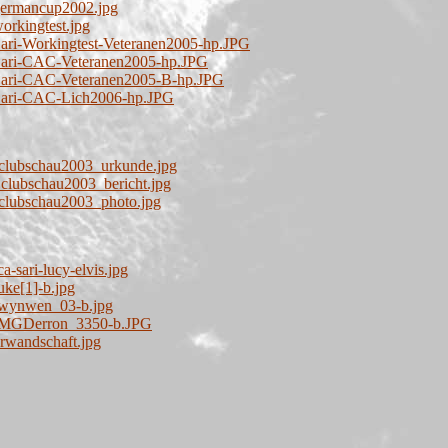
germancup2002.jpg
orkingtest.jpg
ari-Workingtest-Veteranen2005-hp.JPG
Sari-CAC-Veteranen2005-hp.JPG
Sari-CAC-Veteranen2005-B-hp.JPG
Sari-CAC-Lich2006-hp.JPG
a-clubschau2003_urkunde.jpg
_clubschau2003_bericht.jpg
-clubschau2003_photo.jpg
-sari-lucy-elvis.jpg
ke[1]-b.jpg
Dwynwen_03-b.jpg
aIMGDerron_3350-b.JPG
rwandschaft.jpg