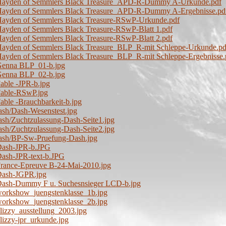
/Hayden of Semmlers Black Treasure_APD-R-Dummy A-Urkunde.pdf
Hayden of Semmlers Black Treasure_APD-R-Dummy A-Ergebnisse.pd
Hayden of Semmlers Black Treasure-RSwP-Urkunde.pdf
ayden of Semmlers Black Treasure-RSwP-Blatt 1.pdf
ayden of Semmlers Black Treasure-RSwP-Blatt 2.pdf
Hayden of Semmlers Black Treasure_BLP_R-mit Schleppe-Urkunde.pd
Hayden of Semmlers Black Treasure_BLP_R-mit Schleppe-Ergebnisse.
Genna BLP_01-b.jpg
Genna BLP_02-b.jpg
able -JPR-b.jpg
Fable-RSwP.jpg
able -Brauchbarkeit-b.jpg
sh/Dash-Wesenstest.jpg
sh/Zuchtzulassung-Dash-Seite1.jpg
sh/Zuchtzulassung-Dash-Seite2.jpg
ash/BP-Sw-Pruefung-Dash.jpg
Dash-JPR-b.JPG
Dash-JPR-text-b.JPG
France-Epreuve B-24-Mai-2010.jpg
Dash-JGPR.jpg
Dash-Dummy F u. Suchesnsieger LCD-b.jpg
workshow_juengstenklasse_1b.jpg
workshow_juengstenklasse_2b.jpg
lizzy_ausstellung_2003.jpg
lizzy-jpr_urkunde.jpg