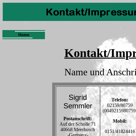
Kontakt/Imp
Name und Anschri
Sigrid
Telefon:
Semmler
02159/80759
(0049215980759
Postanschrift:
Mobil:
Auf der Scholle 71
40668 Meerbusch
0151/41824416
-Germany-